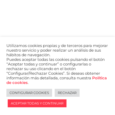
a
nivel
nacional
e
internacional
a
modelos,
actores
y
Utilizamos cookies propias y de terceros para mejorar
presentadores.
nuestro servicio y poder realizar un análisis de sus
hábitos de navegación.
Puedes aceptar todas las cookies pulsando el botón
“Aceptar todas y continuar” o configurarlas o
rechazar su uso clicando en el botón
“Configurar/Rechazar Cookies”. Si deseas obtener
información más detallada, consulta nuestra
Política
de cookies
.
CONFIGURAR COOKIES
RECHAZAR
ACEPTAR TODAS Y CONTINUAR