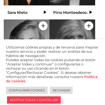
Sara Nieto
Pino Montesdeoca
Video
Video
Add to my selection
Add to m
Utilizamos cookies propias y de terceros para mejorar
nuestro servicio y poder realizar un análisis de sus
hábitos de navegación.
Puedes aceptar todas las cookies pulsando el botón
“Aceptar todas y continuar” o configurarlas o
rechazar su uso clicando en el botón
“Configurar/Rechazar Cookies”. Si deseas obtener
información más detallada, consulta nuestra
Política
de cookies
.
María Teresa Altés
Angela López
Video
Video
Causapie
Gamonal
CONFIGURAR COOKIES
RECHAZAR
ACEPTAR TODAS Y CONTINUAR
Legal notice
Español