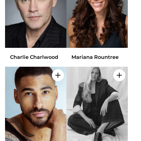
Charlie Charlwood
Mariana Rountree
Add to my selection
Add to m