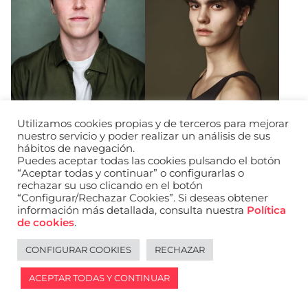
Utilizamos cookies propias y de terceros para mejorar
Max Cossons
Daniel Jusdado
nuestro servicio y poder realizar un análisis de sus
Robinson
hábitos de navegación.
Puedes aceptar todas las cookies pulsando el botón
“Aceptar todas y continuar” o configurarlas o
Add to my selection
Add to m
rechazar su uso clicando en el botón
“Configurar/Rechazar Cookies”. Si deseas obtener
información más detallada, consulta nuestra
Política
de cookies
.
CONFIGURAR COOKIES
RECHAZAR
ACEPTAR TODAS Y CONTINUAR