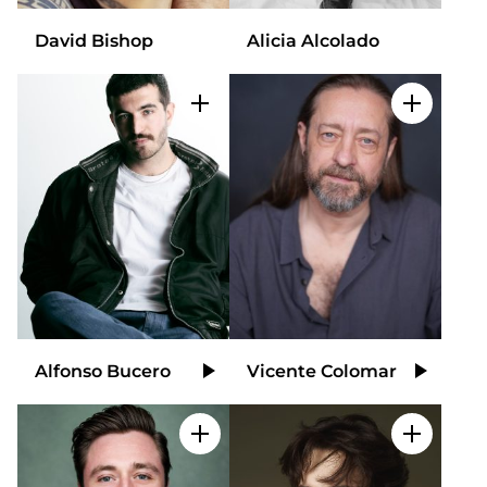
David Bishop
Alicia Alcolado
Add to my selection
Add to m
Alfonso Bucero
Vicente Colomar
Video
Video
Add to my selection
Add to m