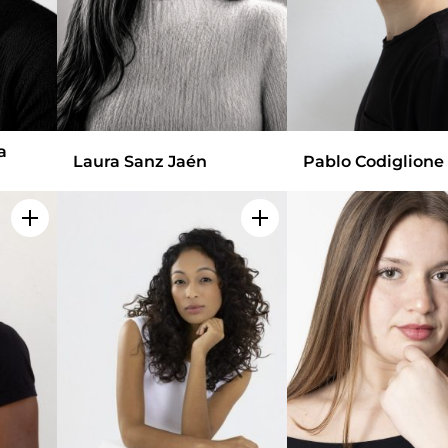
a
Laura Sanz Jaén
Pablo Codiglione
Add to my selection
Add to my selection