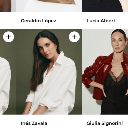
Geraldin López
Lucía Albert
Add to my selection
Add to my selection
Inés Zavala
Giulia Signorini