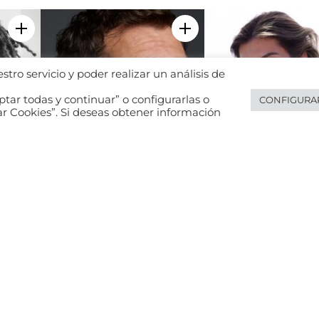
Add to my selection
Add to my selection
tro servicio y poder realizar un análisis de
tar todas y continuar” o configurarlas o
CONFIGURA
ar Cookies”. Si deseas obtener información
Adan Roiz
Belén Palaver
Video
Add to my selection
Add to my selection