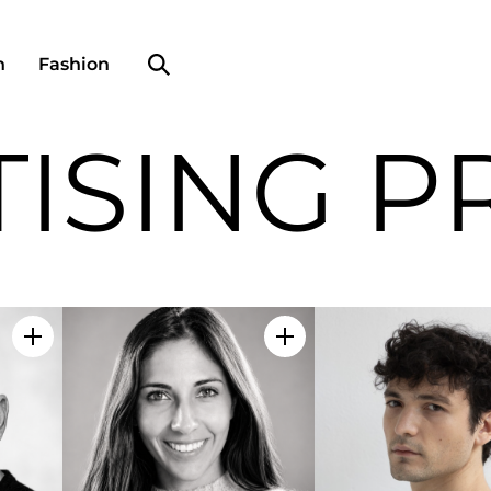
Search profile
n
Fashion
ISING P
Add to my selection
Add to my selection