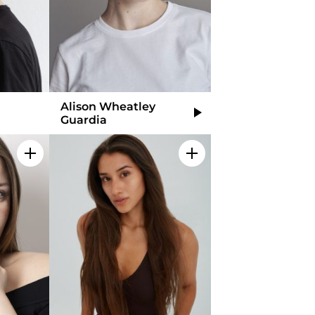
Alison Wheatley
Video
Guardia
Add to my selection
Add to my selection