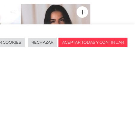
Add to my selection
Add to my selection
R COOKIES
RECHAZAR
ACEPTAR TODAS Y CONTINUAR
Isabela Mylonas
Add to my selection