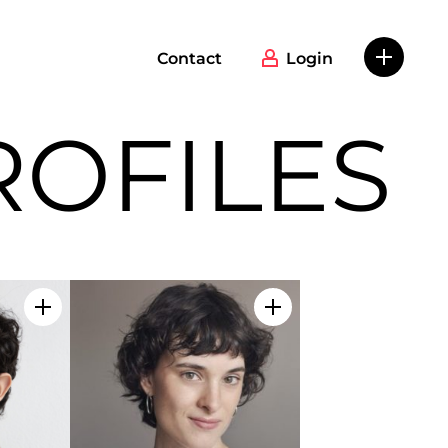
Contact
Login
ROFILES
Add to my selection
Add to my selection