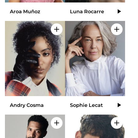
Aroa Muñoz
Luna Rocarre
Video
Add to my selection
Add to m
Andry Cosma
Sophie Lecat
Video
Add to my selection
Add to m