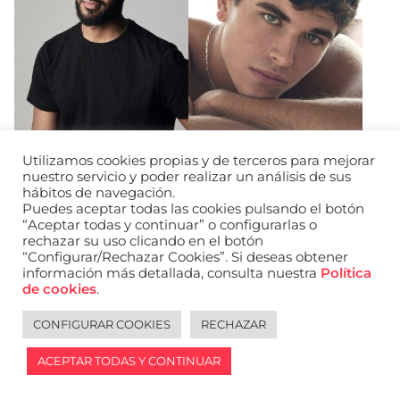
Utilizamos cookies propias y de terceros para mejorar
Heriberto Antonio
Guillermo Mate
nuestro servicio y poder realizar un análisis de sus
Video
Video
Sequeira
hábitos de navegación.
Puedes aceptar todas las cookies pulsando el botón
“Aceptar todas y continuar” o configurarlas o
Add to my selection
Add to m
rechazar su uso clicando en el botón
“Configurar/Rechazar Cookies”. Si deseas obtener
información más detallada, consulta nuestra
Política
de cookies
.
CONFIGURAR COOKIES
RECHAZAR
ACEPTAR TODAS Y CONTINUAR