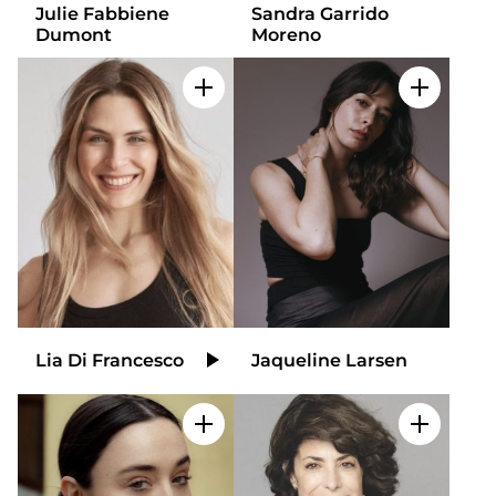
Julie Fabbiene
Sandra Garrido
a
Dumont
Moreno
nivel
nacional
e
Add to my selection
Add to m
internacional
a
modelos,
actores
y
presentadores.
Lia Di Francesco
Jaqueline Larsen
Video
Add to my selection
Add to m