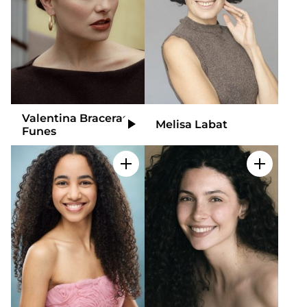
Valentina Braceras
Melisa Labat
Video
Funes
Add to my selection
Add to m