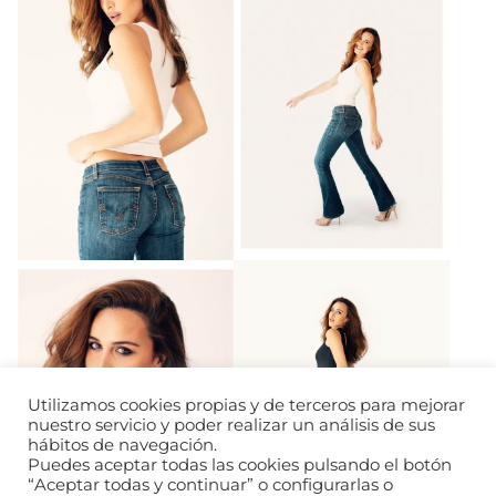
Utilizamos cookies propias y de terceros para mejorar
nuestro servicio y poder realizar un análisis de sus
hábitos de navegación.
Puedes aceptar todas las cookies pulsando el botón
“Aceptar todas y continuar” o configurarlas o