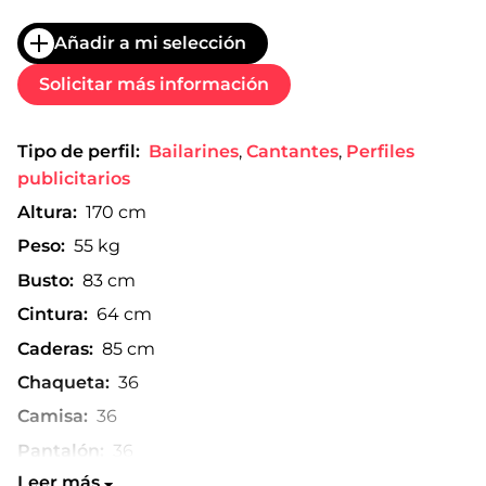
Añadir a mi selección
Solicitar más información
Tipo de perfil:
Bailarines
,
Cantantes
,
Perfiles
publicitarios
Altura:
170 cm
Peso:
55 kg
Busto:
83 cm
Cintura:
64 cm
Caderas:
85 cm
Chaqueta:
36
Camisa:
36
Pantalón:
36
Leer más
Talla de zapato:
39