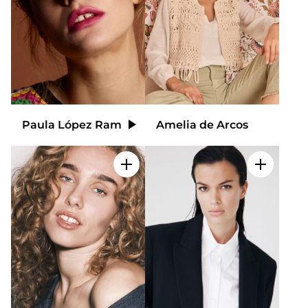
Paula López Ramos
Amelia de Arcos
Video
Añadir a mi selección
Añadir a