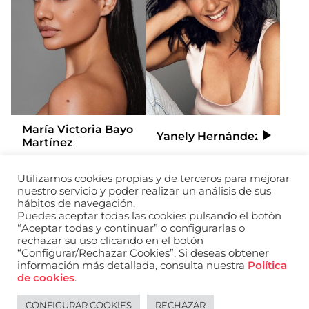
María Victoria Bayo
Yanely Hernández
Video
Martínez
Utilizamos cookies propias y de terceros para mejorar
Añadir a mi selección
Añadir a
nuestro servicio y poder realizar un análisis de sus
hábitos de navegación.
Puedes aceptar todas las cookies pulsando el botón
“Aceptar todas y continuar” o configurarlas o
rechazar su uso clicando en el botón
“Configurar/Rechazar Cookies”. Si deseas obtener
información más detallada, consulta nuestra
Política
de cookies
.
CONFIGURAR COOKIES
RECHAZAR