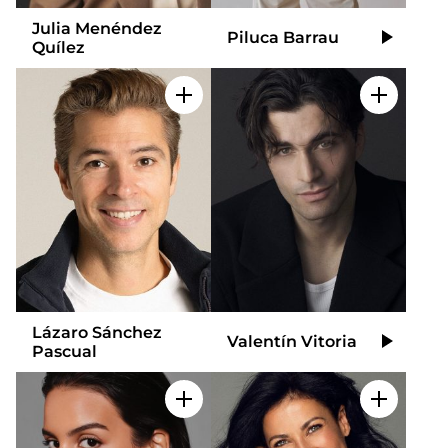
Julia Menéndez
Piluca Barrau
Video
Quílez
Añadir a mi selección
Añadir a
Lázaro Sánchez
Valentín Vitoria
Video
Pascual
Añadir a mi selección
Añadir a