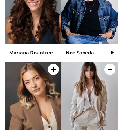
Mariana Rountree
Noé Saceda
Video
Añadir a mi selección
Añadir a