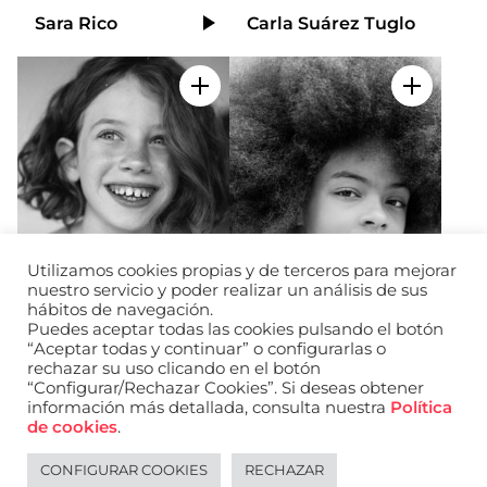
a
Sara Rico
Carla Suárez Tuglo
Video
nivel
nacional
e
Añadir a mi selección
Añadir a
internacional
a
modelos,
actores
y
presentadores.
Utilizamos cookies propias y de terceros para mejorar
nuestro servicio y poder realizar un análisis de sus
hábitos de navegación.
Puedes aceptar todas las cookies pulsando el botón
“Aceptar todas y continuar” o configurarlas o
Martina Porqueras
Yayra Suarez
rechazar su uso clicando en el botón
“Configurar/Rechazar Cookies”. Si deseas obtener
información más detallada, consulta nuestra
Política
de cookies
.
URL de Instagram
URL de Facebook
URL de Linkedin
CONFIGURAR COOKIES
RECHAZAR
Aviso legal
Política de privacidad de datos