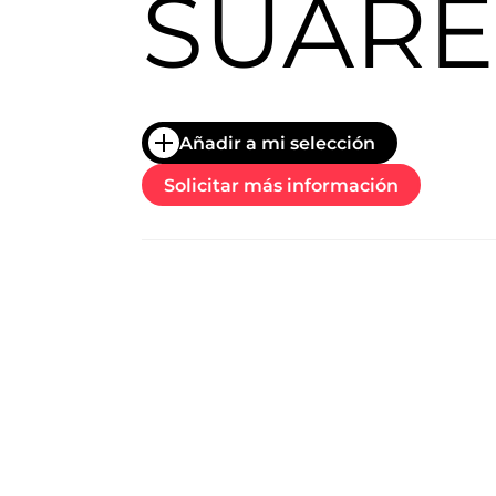
SUARE
trabajo
a
nivel
nacional
e
internacional
a
Añadir a mi selección
modelos,
actores
Solicitar más información
y
presentadores.