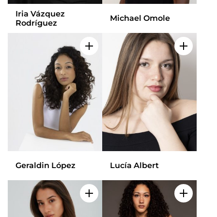
Iria Vázquez
Michael Omole
Rodríguez
Añadir a mi selección
Añadir a
Geraldin López
Lucía Albert
Añadir a mi selección
Añadir a