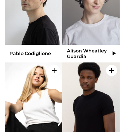
Alison Wheatley
Pablo Codiglione
Video
Guardia
Añadir a mi selección
Añadir a