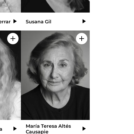
errano
Susana Gil
Video
Video
Añadir a mi selección
Añadir a mi selecció
María Teresa Altés
a
Video
Video
Causapie