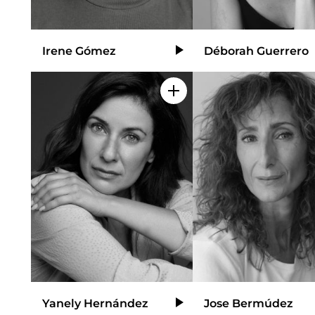
Irene Gómez
Déborah Guerrero
Video
Añadir a mi selección
Yanely Hernández
Jose Bermúdez
Video