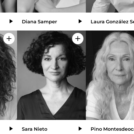
Diana Samper
Laura González S
Video
Video
Añadir a mi selección
Añadir a mi selección
Sara Nieto
Pino Montesdeoc
Video
Video