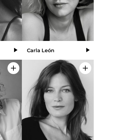
Carla León
Video
Video
Añadir a mi selección
Añadir a mi selecció