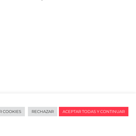
R COOKIES
RECHAZAR
ACEPTAR TODAS Y CONTINUAR
redes sociales
English
URL de Instagram
URL de Facebook
URL de Linkedin