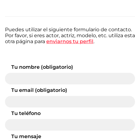
a
nivel
nacional
e
internacional
Puedes utilizar el siguiente formulario de contacto.
a
Por favor, si eres actor, actriz, modelo, etc. utiliza esta
modelos,
otra página para
enviarnos tu perfil
.
actores
y
presentadores.
Tu nombre (obligatorio)
Tu email (obligatorio)
Tu teléfono
Tu mensaje