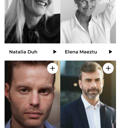
Natalia Duh
Elena Maeztu
Video
Video
Añadir a mi selección
Añadir a