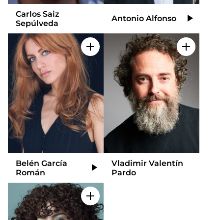
Carlos Saiz
Antonio Alfonso
Video
Sepúlveda
Añadir a mi selección
Añadir a
Belén García
Vladimir Valentín
Video
Román
Pardo
Añadir a mi selección
Añadir a