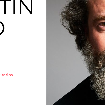
TÍN
O
itarios
,