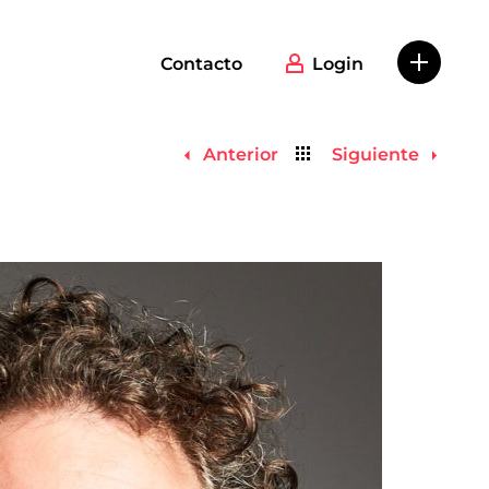
Contacto
Login
Volver
Anterior
Siguiente
al
listado