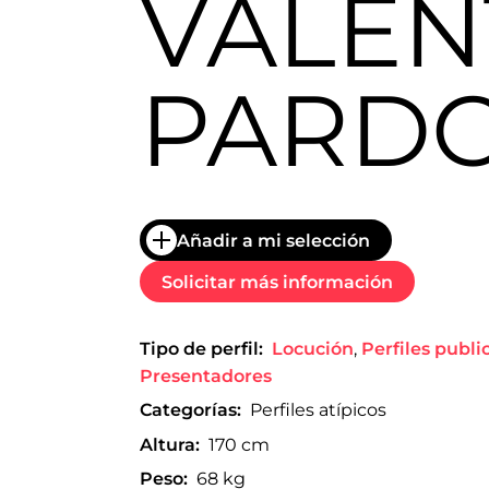
VALEN
trabajo
a
nivel
nacional
PARD
e
internacional
a
modelos,
actores
y
presentadores.
Añadir a mi selección
Solicitar más información
Tipo de perfil:
Locución
,
Perfiles public
Presentadores
Categorías:
Perfiles atípicos
Altura:
170 cm
Peso:
68 kg