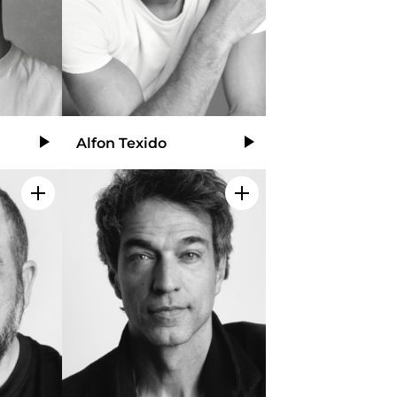
Alfon Texido
Video
Video
Añadir a mi selección
Añadir a mi selecció