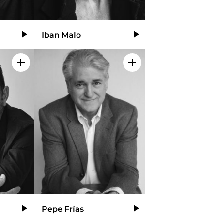
Iban Malo
Video
Video
Añadir a mi selección
Añadir a mi selecció
Pepe Frías
Video
Video