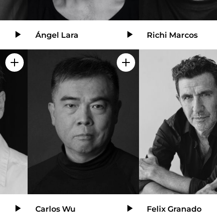
Ángel Lara
Richi Marcos
Video
Video
Añadir a mi selección
Añadir a mi selección
Carlos Wu
Felix Granado
Video
Video