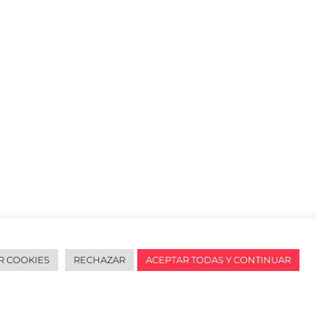
R COOKIES
RECHAZAR
ACEPTAR TODAS Y CONTINUAR
redes sociales
English
URL de Instagram
URL de Facebook
URL de Linkedin