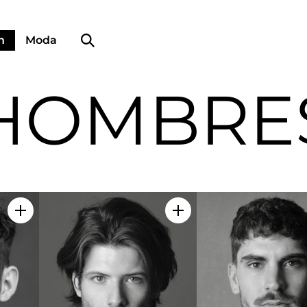
Búsqueda de perfiles
n
Moda
HOMBRE
Añadir a mi selección
Añadir a mi selección