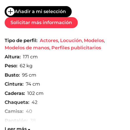
Añadir a mi selección
Solicitar más información
Tipo de perfil:
Actores
,
Locución
,
Modelos
,
Modelos de manos
,
Perfiles publicitarios
Altura:
171 cm
Peso:
62 kg
Busto:
95 cm
Cintura:
74 cm
Caderas:
102 cm
Chaqueta:
42
Camisa:
40
Pantalón:
38
Leer más
Talla de zapato:
40