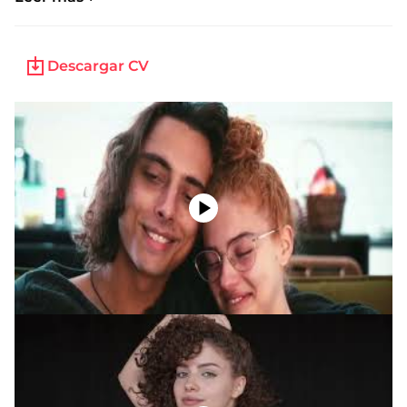
«Matusalén» Dir. David Gala Galindo 2023 Enrique
Cerezo. Reparto.
CORTOMETRAJES:
Descargar CV
Hazemberg – Gentuzafilms 2022.
Mejores amigas – Selfservicemakers 2021.
Tinder – Selfservicemakers 2021.
VIDEOCLIP
:
Reina de la noche. Hora Límite 2021.