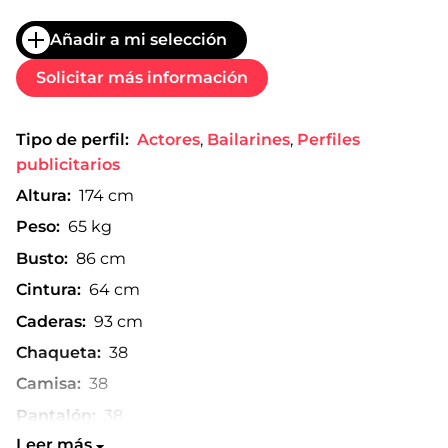
Añadir a mi selección
Solicitar más información
Tipo de perfil:
Actores
,
Bailarines
,
Perfiles
publicitarios
Altura:
174 cm
Peso:
65 kg
Busto:
86 cm
Cintura:
64 cm
Caderas:
93 cm
Chaqueta:
38
Camisa:
38
Pantalón:
38
Leer más
Talla de zapato:
40