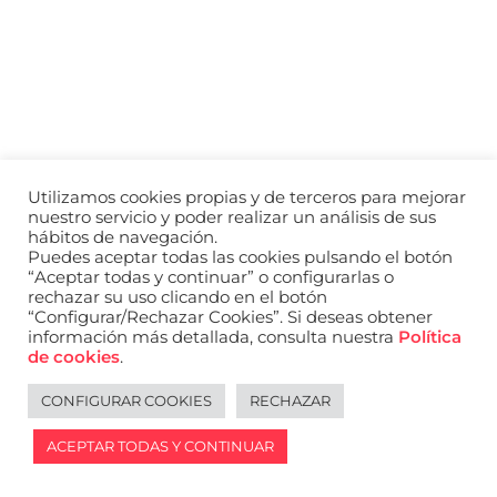
a
nivel
nacional
e
internacional
a
modelos,
actores
y
Utilizamos cookies propias y de terceros para mejorar
presentadores.
nuestro servicio y poder realizar un análisis de sus
hábitos de navegación.
Puedes aceptar todas las cookies pulsando el botón
“Aceptar todas y continuar” o configurarlas o
rechazar su uso clicando en el botón
“Configurar/Rechazar Cookies”. Si deseas obtener
información más detallada, consulta nuestra
Política
de cookies
.
CONFIGURAR COOKIES
RECHAZAR
ACEPTAR TODAS Y CONTINUAR