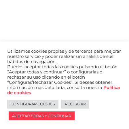
a
nivel
nacional
e
internacional
a
modelos,
actores
y
Utilizamos cookies propias y de terceros para mejorar
presentadores.
nuestro servicio y poder realizar un análisis de sus
hábitos de navegación.
Puedes aceptar todas las cookies pulsando el botón
“Aceptar todas y continuar” o configurarlas o
rechazar su uso clicando en el botón
“Configurar/Rechazar Cookies”. Si deseas obtener
información más detallada, consulta nuestra
Política
de cookies
.
CONFIGURAR COOKIES
RECHAZAR
ACEPTAR TODAS Y CONTINUAR