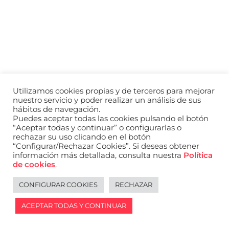
a
nivel
nacional
e
internacional
a
modelos,
actores
y
Utilizamos cookies propias y de terceros para mejorar
presentadores.
nuestro servicio y poder realizar un análisis de sus
hábitos de navegación.
Puedes aceptar todas las cookies pulsando el botón
“Aceptar todas y continuar” o configurarlas o
rechazar su uso clicando en el botón
“Configurar/Rechazar Cookies”. Si deseas obtener
información más detallada, consulta nuestra
Política
de cookies
.
CONFIGURAR COOKIES
RECHAZAR
ACEPTAR TODAS Y CONTINUAR