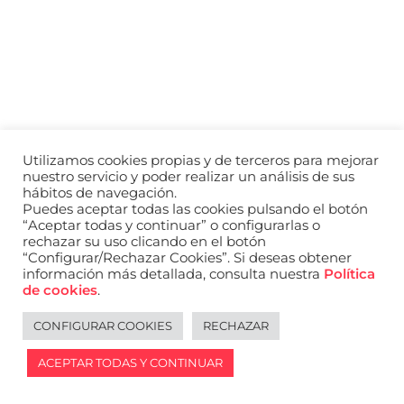
a
nivel
nacional
e
internacional
a
modelos,
actores
y
Utilizamos cookies propias y de terceros para mejorar
presentadores.
nuestro servicio y poder realizar un análisis de sus
hábitos de navegación.
Puedes aceptar todas las cookies pulsando el botón
“Aceptar todas y continuar” o configurarlas o
rechazar su uso clicando en el botón
“Configurar/Rechazar Cookies”. Si deseas obtener
información más detallada, consulta nuestra
Política
de cookies
.
CONFIGURAR COOKIES
RECHAZAR
ACEPTAR TODAS Y CONTINUAR