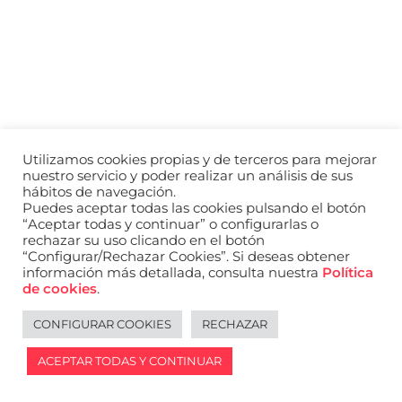
a
nivel
nacional
e
internacional
a
modelos,
actores
y
Utilizamos cookies propias y de terceros para mejorar
presentadores.
nuestro servicio y poder realizar un análisis de sus
hábitos de navegación.
Puedes aceptar todas las cookies pulsando el botón
“Aceptar todas y continuar” o configurarlas o
rechazar su uso clicando en el botón
“Configurar/Rechazar Cookies”. Si deseas obtener
información más detallada, consulta nuestra
Política
de cookies
.
CONFIGURAR COOKIES
RECHAZAR
ACEPTAR TODAS Y CONTINUAR