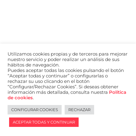
a
nivel
nacional
e
internacional
a
modelos,
actores
y
Utilizamos cookies propias y de terceros para mejorar
presentadores.
nuestro servicio y poder realizar un análisis de sus
hábitos de navegación.
Puedes aceptar todas las cookies pulsando el botón
“Aceptar todas y continuar” o configurarlas o
rechazar su uso clicando en el botón
“Configurar/Rechazar Cookies”. Si deseas obtener
información más detallada, consulta nuestra
Política
de cookies
.
CONFIGURAR COOKIES
RECHAZAR
ACEPTAR TODAS Y CONTINUAR