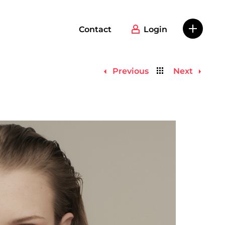
Contact
Login
Back
Previous
Next
to
list