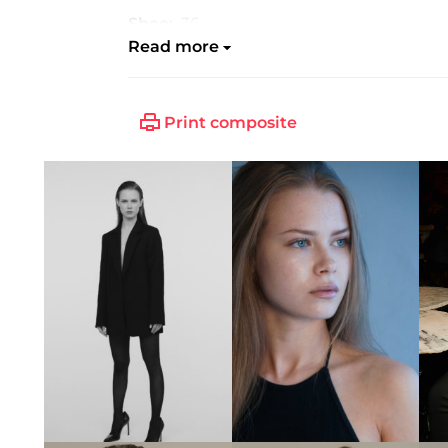
Shoe:
36
Read more
Print composite