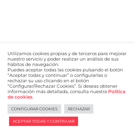
a
nivel
nacional
e
internacional
a
modelos,
actores
y
Utilizamos cookies propias y de terceros para mejorar
presentadores.
nuestro servicio y poder realizar un análisis de sus
hábitos de navegación.
Puedes aceptar todas las cookies pulsando el botón
“Aceptar todas y continuar” o configurarlas o
rechazar su uso clicando en el botón
“Configurar/Rechazar Cookies”. Si deseas obtener
información más detallada, consulta nuestra
Política
de cookies
.
CONFIGURAR COOKIES
RECHAZAR
ACEPTAR TODAS Y CONTINUAR