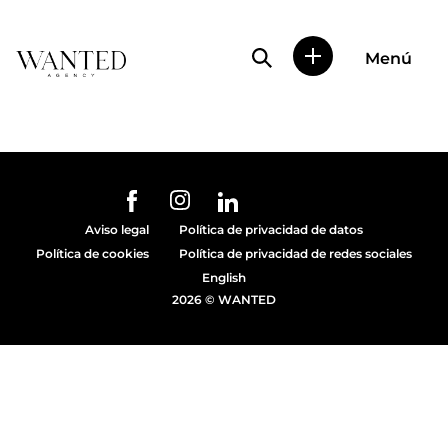
Búsqueda de perfile
Menú
Wanted
|
Wanted
es
una
agencia
de
URL de Instagram
URL de Facebook
URL de Linkedin
representación
Aviso legal
Política de privacidad de datos
de
Política de cookies
Política de privacidad de redes sociales
actores
y
English
modelos
2026 © WANTED
en
Madrid.
Más
de
diez
años
proporcionando
trabajo