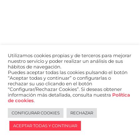
a
nivel
nacional
e
internacional
a
modelos,
actores
y
Utilizamos cookies propias y de terceros para mejorar
presentadores.
nuestro servicio y poder realizar un análisis de sus
hábitos de navegación.
Puedes aceptar todas las cookies pulsando el botón
“Aceptar todas y continuar” o configurarlas o
rechazar su uso clicando en el botón
“Configurar/Rechazar Cookies”. Si deseas obtener
información más detallada, consulta nuestra
Política
de cookies
.
CONFIGURAR COOKIES
RECHAZAR
ACEPTAR TODAS Y CONTINUAR