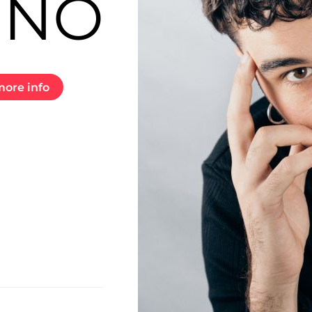
UNO
ore info