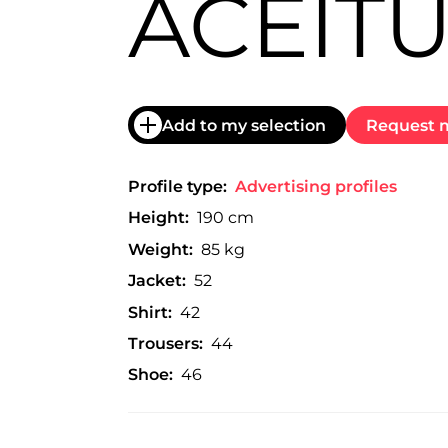
ACEIT
trabajo
a
nivel
nacional
e
internacional
a
Add to my selection
Request m
modelos,
actores
y
Profile type:
Advertising profiles
presentadores.
Height:
190 cm
Weight:
85 kg
Jacket:
52
Shirt:
42
Trousers:
44
Shoe:
46