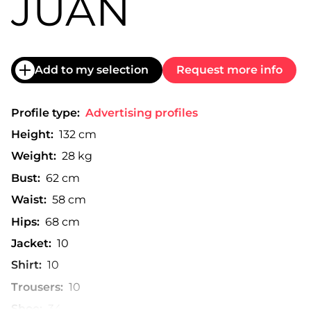
JUAN
Add to my selection
Request more info
Profile type:
Advertising profiles
Height:
132 cm
Weight:
28 kg
Bust:
62 cm
Waist:
58 cm
Hips:
68 cm
Jacket:
10
Shirt:
10
Trousers:
10
Shoe:
34