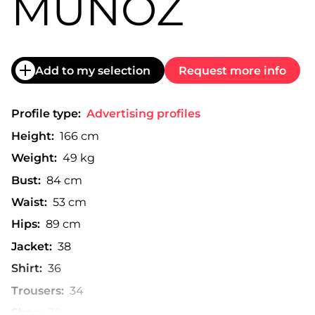
MUÑOZ
Add to my selection
Request more info
Profile type:
Advertising profiles
Height:
166 cm
Weight:
49 kg
Bust:
84 cm
Waist:
53 cm
Hips:
89 cm
Jacket:
38
Shirt:
36
Trousers:
34
Shoe:
39