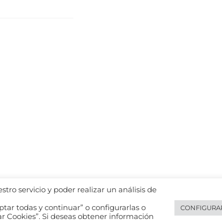
tro servicio y poder realizar un análisis de
tar todas y continuar” o configurarlas o
CONFIGURA
Legal notice
Español
ar Cookies”. Si deseas obtener información