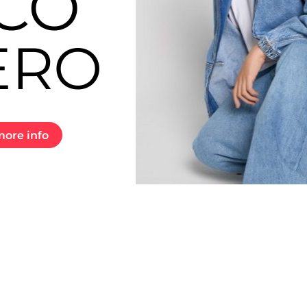
CO
ERO
ore info