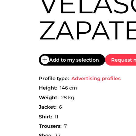
VELAS
trabajo
a
nivel
ZAPAT
nacional
e
internacional
a
modelos,
actores
y
Add to my selection
Request m
presentadores.
Profile type:
Advertising profiles
Height:
146 cm
Weight:
28 kg
Jacket:
6
Shirt:
11
Trousers:
7
Shoe:
37