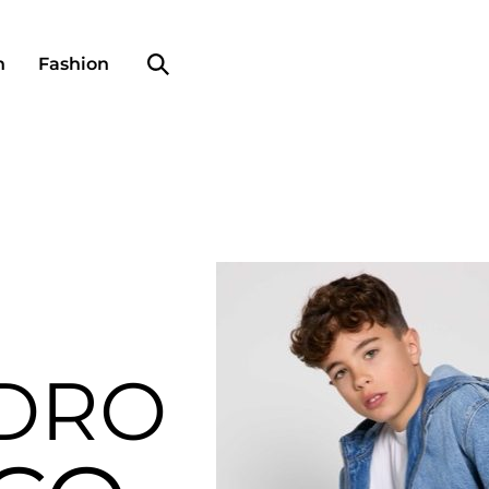
Search profile
n
Fashion
DRO