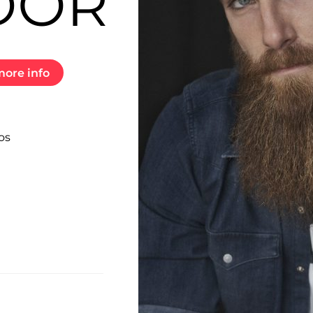
DOR
ore info
os