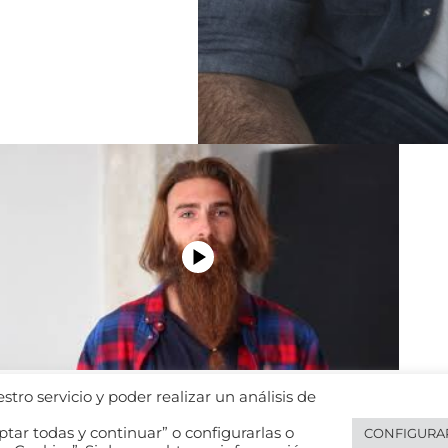
tro servicio y poder realizar un análisis de
tar todas y continuar” o configurarlas o
CONFIGURA
Legal notice
Español