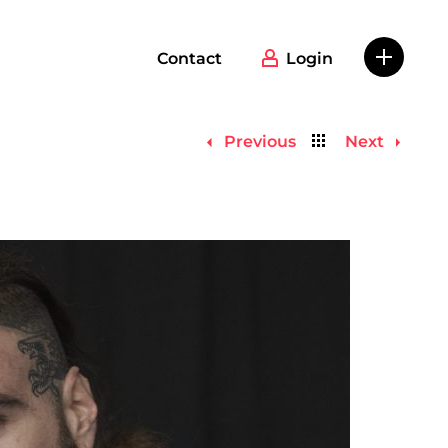
Contact
Login
Back
Previous
Next
to
list