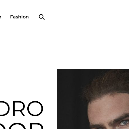
Search profile
n
Fashion
DRO