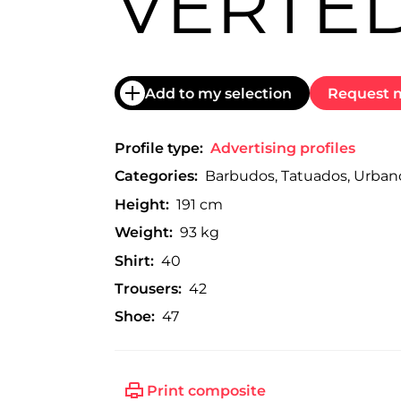
VERTE
trabajo
a
nivel
nacional
e
Add to my selection
Request m
internacional
a
modelos,
actores
Profile type:
Advertising profiles
y
Categories:
Barbudos, Tatuados, Urban
presentadores.
Height:
191 cm
Weight:
93 kg
Shirt:
40
Trousers:
42
Shoe:
47
Print composite