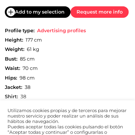
Add to my selection
Request more info
Profile type:
Advertising profiles
Height:
177 cm
Weight:
61 kg
Bust:
85 cm
Waist:
70 cm
Hips:
98 cm
Jacket:
38
Shirt:
38
Trousers:
38
Utilizamos cookies propias y de terceros para mejorar
Shoe:
40
nuestro servicio y poder realizar un análisis de sus
hábitos de navegación.
Read more
Puedes aceptar todas las cookies pulsando el botón
“Aceptar todas y continuar” o configurarlas o