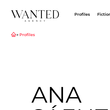
Profiles
Fictio
Wanted
|
Wanted
Profiles
es
una
agencia
de
representación
de
actores
y
modelos
en
ANA
Madrid.
Más
de
diez
años
proporcionando