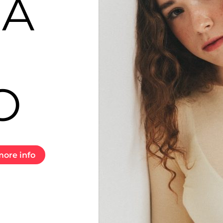
GA
O
ore info