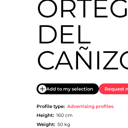
ORTE
trabajo
a
nivel
nacional
DEL
e
internacional
a
modelos,
actores
CAÑIZ
y
presentadores.
Add to my selection
Request m
Profile type:
Advertising profiles
Height:
160 cm
Weight:
50 kg