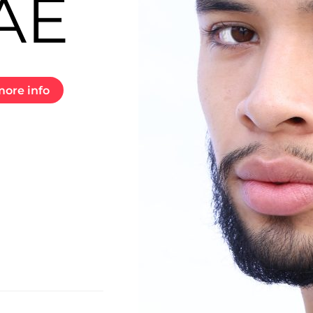
AE
ore info