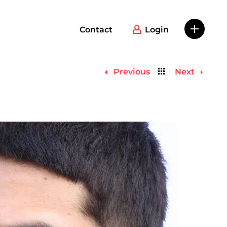
Contact
Login
Back
Previous
Next
to
list