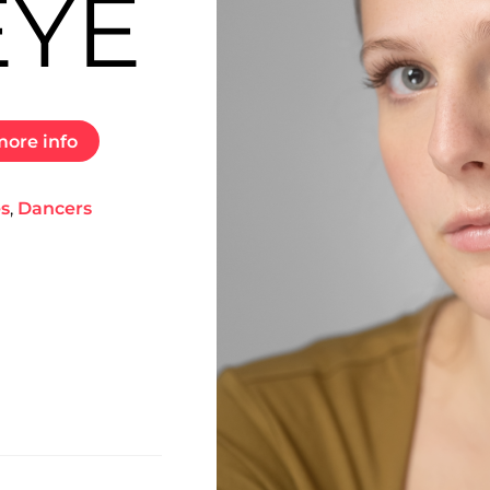
EYE
ore info
es
,
Dancers