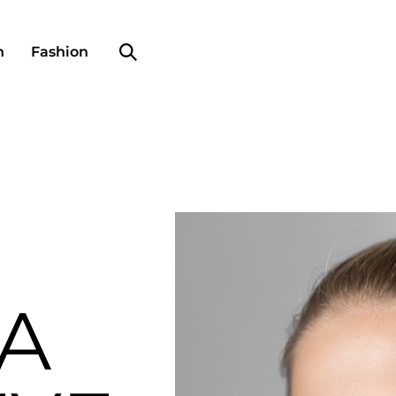
Search profile
n
Fashion
TA