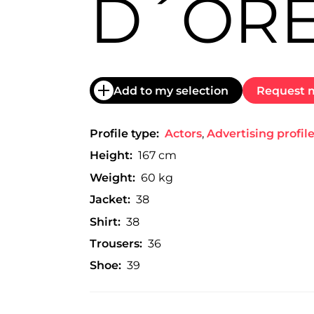
D´OR
trabajo
a
nivel
nacional
e
internacional
a
Add to my selection
Request m
modelos,
actores
y
Profile type:
Actors
,
Advertising profil
presentadores.
Height:
167 cm
Weight:
60 kg
Jacket:
38
Shirt:
38
Trousers:
36
Shoe:
39