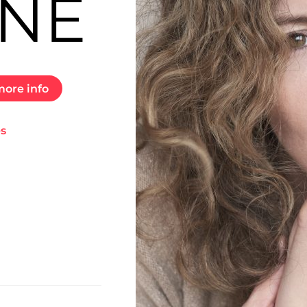
NE
ore info
es