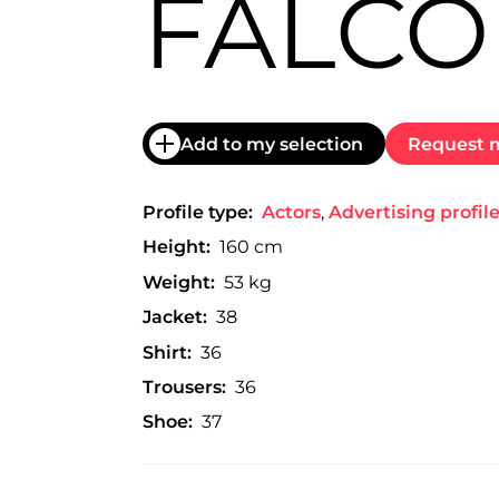
FALCO
trabajo
a
nivel
nacional
e
internacional
a
Add to my selection
Request m
modelos,
actores
y
Profile type:
Actors
,
Advertising profil
presentadores.
Height:
160 cm
Weight:
53 kg
Jacket:
38
Shirt:
36
Trousers:
36
Shoe:
37