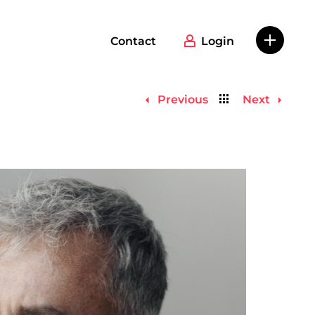
Contact
Login
Back
Previous
Next
to
list