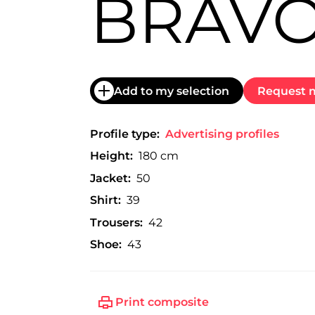
BRAV
trabajo
a
nivel
nacional
e
internacional
a
Add to my selection
Request m
modelos,
actores
y
Profile type:
Advertising profiles
presentadores.
Height:
180 cm
Jacket:
50
Shirt:
39
Trousers:
42
Shoe:
43
Print composite