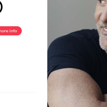
O
ore info