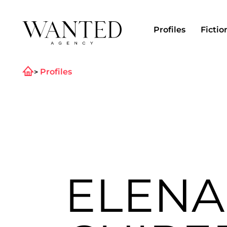
Profiles
Fictio
Wanted
|
Wanted
Profiles
es
una
agencia
de
representación
de
actores
y
modelos
en
ELENA
Madrid.
Más
de
diez
años
proporcionando