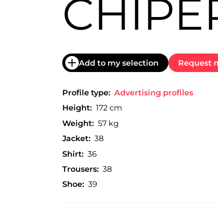
CHIPE
trabajo
a
nivel
nacional
e
internacional
a
Add to my selection
Request m
modelos,
actores
y
Profile type:
Advertising profiles
presentadores.
Height:
172 cm
Weight:
57 kg
Jacket:
38
Shirt:
36
Trousers:
38
Shoe:
39