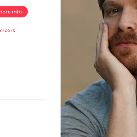
ore info
encers