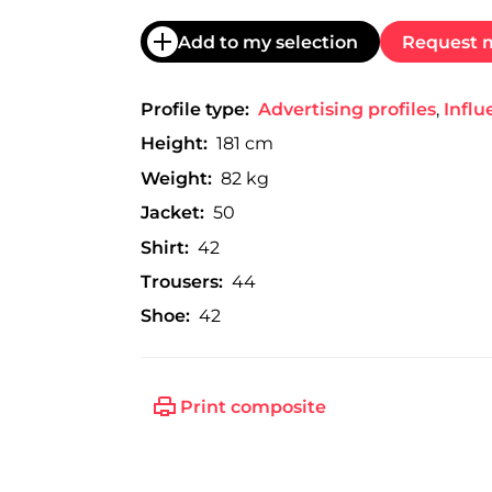
trabajo
a
Add to my selection
Request m
nivel
nacional
e
Profile type:
Advertising profiles
,
Influ
internacional
a
Height:
181 cm
modelos,
actores
Weight:
82 kg
y
Jacket:
50
presentadores.
Shirt:
42
Trousers:
44
Shoe:
42
Print composite