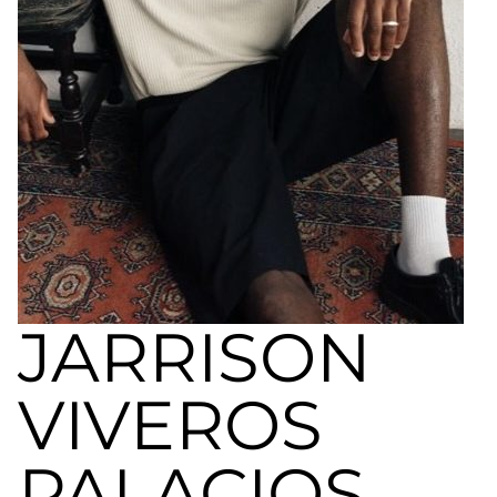
a
nivel
nacional
e
internacional
a
modelos,
actores
y
presentadores.
JARRISON
VIVEROS
PALACIOS