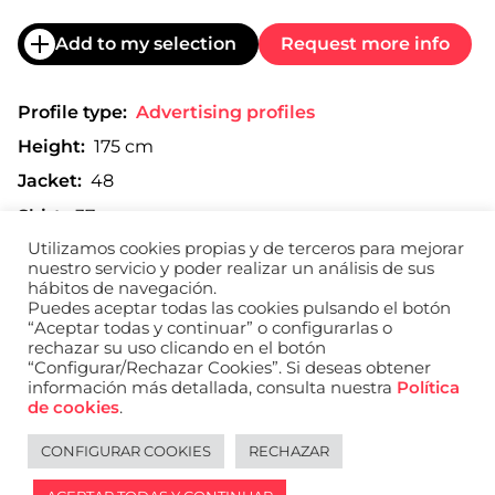
Add to my selection
Request more info
Profile type:
Advertising profiles
Height:
175 cm
Jacket:
48
Shirt:
37
Utilizamos cookies propias y de terceros para mejorar
Trousers:
40
nuestro servicio y poder realizar un análisis de sus
Shoe:
41
hábitos de navegación.
Puedes aceptar todas las cookies pulsando el botón
“Aceptar todas y continuar” o configurarlas o
rechazar su uso clicando en el botón
“Configurar/Rechazar Cookies”. Si deseas obtener
Print composite
información más detallada, consulta nuestra
Política
de cookies
.
CONFIGURAR COOKIES
RECHAZAR
Legal notice
Español