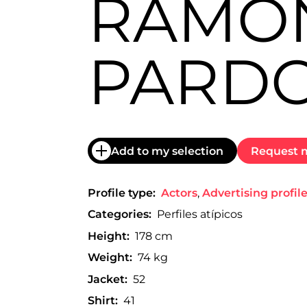
RAMÓ
trabajo
a
nivel
nacional
PARD
e
internacional
a
modelos,
actores
y
presentadores.
Add to my selection
Request m
Profile type:
Actors
,
Advertising profil
Categories:
Perfiles atípicos
Height:
178 cm
Weight:
74 kg
Jacket:
52
Shirt:
41