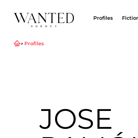
Profiles
Fictio
Wanted
|
Wanted
Profiles
es
una
agencia
de
representación
de
actores
y
modelos
en
JOSE
Madrid.
Más
de
diez
años
proporcionando