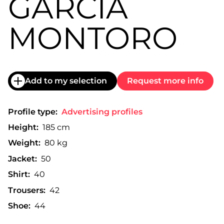
GARCÍA
MONTORO
Add to my selection
Request more info
Profile type:
Advertising profiles
Height:
185 cm
Weight:
80 kg
Jacket:
50
Shirt:
40
Trousers:
42
Shoe:
44