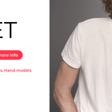
O
ET
ore info
es
,
Hand models