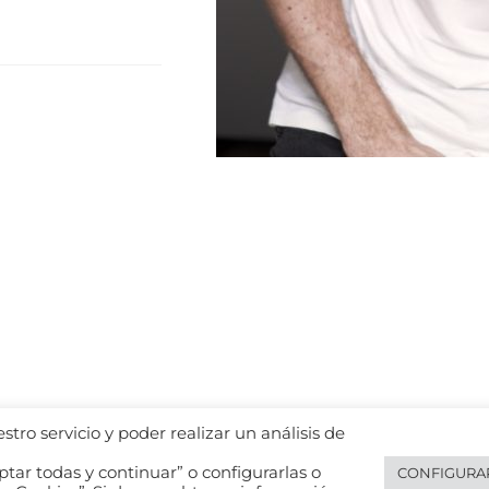
tro servicio y poder realizar un análisis de
tar todas y continuar” o configurarlas o
CONFIGURA
Legal notice
Español