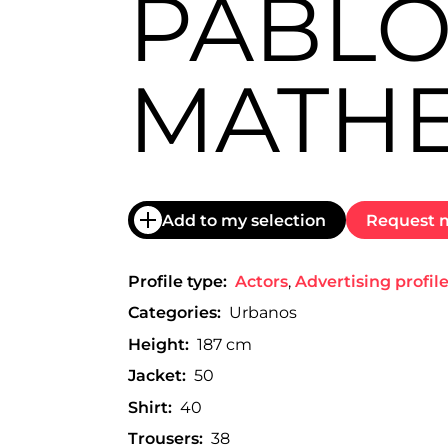
PABL
trabajo
a
nivel
nacional
MATH
e
internacional
a
modelos,
actores
y
presentadores.
Add to my selection
Request m
Profile type:
Actors
,
Advertising profil
Categories:
Urbanos
Height:
187 cm
Jacket:
50
Shirt:
40
Trousers:
38