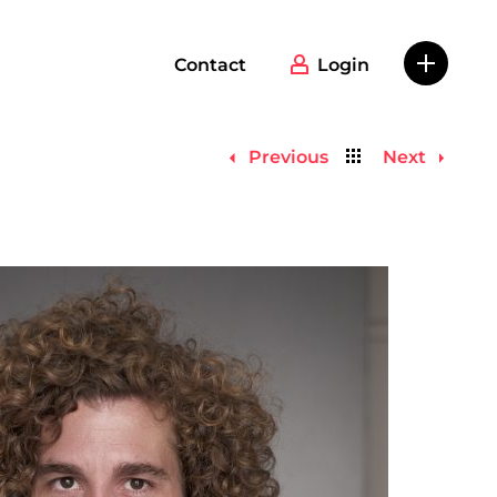
Contact
Login
Back
Previous
Next
to
list