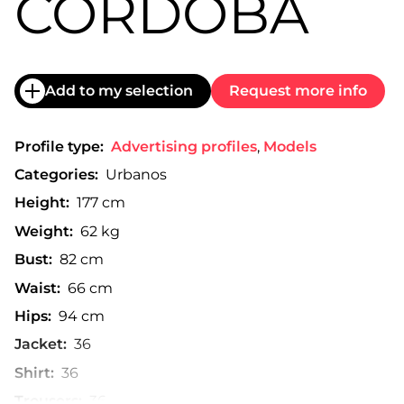
CÓRDOBA
Add to my selection
Request more info
Profile type:
Advertising profiles
,
Models
Categories:
Urbanos
Height:
177 cm
Weight:
62 kg
Bust:
82 cm
Waist:
66 cm
Hips:
94 cm
Jacket:
36
Shirt:
36
Trousers:
36