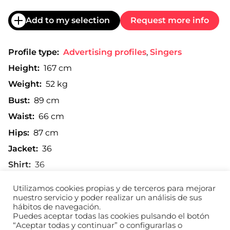
Add to my selection
Request more info
Profile type:
Advertising profiles
,
Singers
Height:
167 cm
Weight:
52 kg
Bust:
89 cm
Waist:
66 cm
Hips:
87 cm
Jacket:
36
Shirt:
36
Trousers:
34
Utilizamos cookies propias y de terceros para mejorar
Shoe:
38
nuestro servicio y poder realizar un análisis de sus
hábitos de navegación.
Read more
Puedes aceptar todas las cookies pulsando el botón
“Aceptar todas y continuar” o configurarlas o